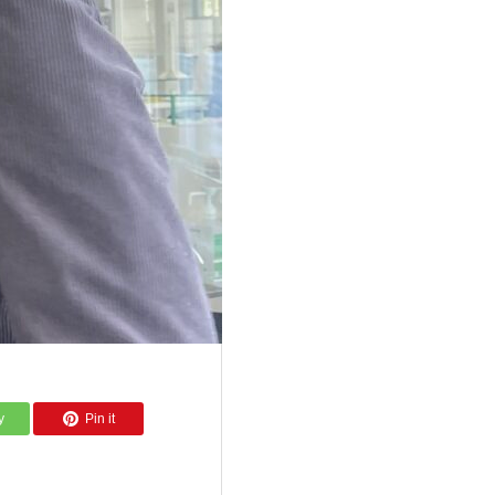
y
Pin it