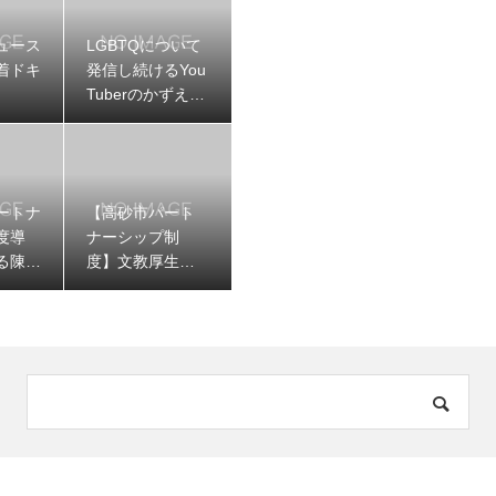
ュース
LGBTQについて
着ドキ
発信し続けるYou
Tuberのかずえち
ゃんの撮影をさ
せていただきま
した
ートナ
【高砂市パート
度導
ナーシップ制
る陳情
度】文教厚生委
場で採
員会の場で、先
た。
日提出した高砂
市にパートナー
シップ制度を求
める陳情に関す
る意見発表をし
ました