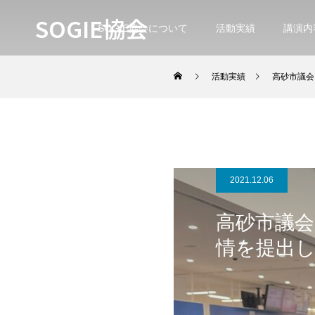
SOGIE協会
SOGIE協会について
活動実績
講演内
活動実績
高砂市議会
2021.12.06
高砂市議
情を提出