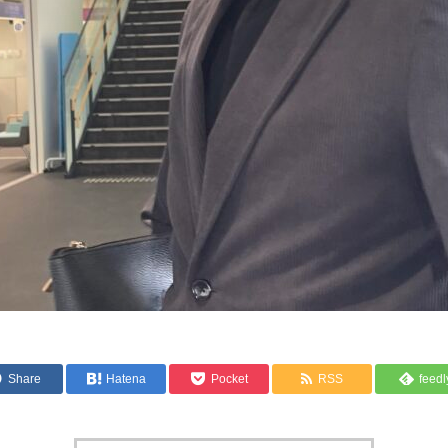
Share
Hatena
Pocket
RSS
feedl