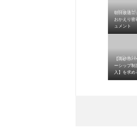
朝日放送ニ
おかえり密
ュメント
【高砂市パ
ーシップ制
入】を求め
が委員会の
択されまし